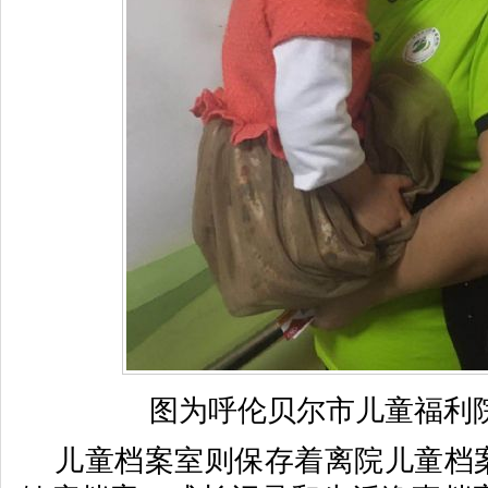
图为
呼伦贝尔市儿童福利
儿童档案室则保存着离院儿童档