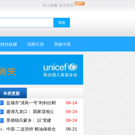
加入收藏
设为首页
财经纵横
招商引智
美丽中国
本类更新
盐城市“清风一号”利剑出鞘
08-24
违规“挂证”取酬者赔了夫人又折兵
建湖九龙口： 国家湿地公
08-24
园试点建设接受国家级考察评估
景德镇吕蒙乡： 以“党建
08-24
+”为统领，深入推进重点工作
中国·二连浩特“粮油保税仓
08-21