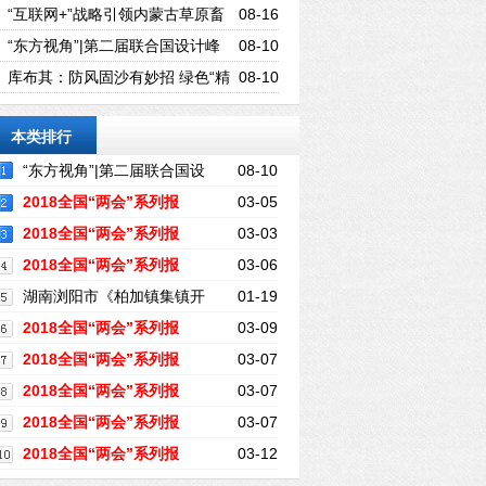
不会让消费者的权益遭受损失
“互联网+”战略引领内蒙古草原畜
08-16
牧业走向新时代
“东方视角”|第二届联合国设计峰
08-10
会新闻发布会暨WAD世界青年大会（深
库布其：防风固沙有妙招 绿色“精
08-10
圳论坛）隆重举行
灵”开财源
本类排行
“东方视角”|第二届联合国设
08-10
计峰会新闻发布会暨WAD世界青年大会
2018全国“两会”系列报
03-05
（深圳论坛）隆重举行
道：十三届全国人大一次会议在京开幕
2018全国“两会”系列报
03-03
道：全国政协十三届一次会议在京开幕
2018全国“两会”系列报
03-06
道：聚焦2018政府工作报告 看未来城市发
湖南浏阳市《柏加镇集镇开
01-19
展新目标
发项目》是一起人为故意的征地诈骗
2018全国“两会”系列报
03-09
道：浙江代表团——深化“最多跑一次”改
2018全国“两会”系列报
03-07
革
道：江西代表团——打好脱贫攻坚战
2018全国“两会”系列报
03-07
道：福建代表团——优化营商环境 构
2018全国“两会”系列报
03-07
建“亲”“清”政商关系
道：加快特色现代农业建设 推进福建乡村
2018全国“两会”系列报
03-12
振兴战略
道：专访全国政协委员沈敏——应积极发