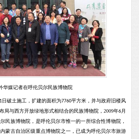
外华媒记者在
呼伦贝尔民族
博物院
日破土施工，扩建的面积为
平方米，并与政府旧楼风
1
7760
布局与西方开放绿地形式相结合的民族
博物院
，
2009
年
月
6
贝尔民族
博物院
，是呼伦贝尔市惟一的一所综合性
博物院
，
是内蒙古自治区级重点
博物院
之一，已成为呼伦贝尔市旅游