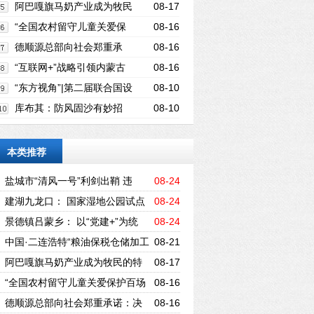
储加工贸易园区启动
阿巴嘎旗马奶产业成为牧民
08-17
的特色致富项目
“全国农村留守儿童关爱保
08-16
护百场宣讲进工地”活动走进内蒙古
德顺源总部向社会郑重承
08-16
诺：决不会让消费者的权益遭受损失
“互联网+”战略引领内蒙古
08-16
草原畜牧业走向新时代
“东方视角”|第二届联合国设
08-10
计峰会新闻发布会暨WAD世界青年大会
库布其：防风固沙有妙招
08-10
（深圳论坛）隆重举行
绿色“精灵”开财源
本类推荐
盐城市“清风一号”利剑出鞘 违
08-24
规“挂证”取酬者赔了夫人又折兵
建湖九龙口： 国家湿地公园试点
08-24
建设接受国家级考察评估
景德镇吕蒙乡： 以“党建+”为统
08-24
领，深入推进重点工作
中国·二连浩特“粮油保税仓储加工
08-21
贸易园区启动
阿巴嘎旗马奶产业成为牧民的特
08-17
色致富项目
“全国农村留守儿童关爱保护百场
08-16
宣讲进工地”活动走进内蒙古
德顺源总部向社会郑重承诺：决
08-16