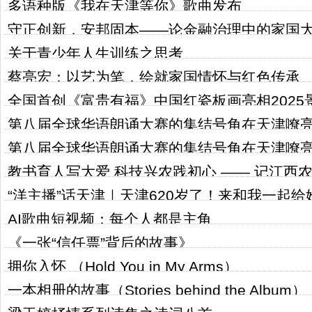
多语种版《我在天津等你》歌曲发布
守正创新，安邦固本——论金融治理中的家国
关于青少年人生训练之思考
蔡亮宏：以艺为笔，绘就家国情怀与红色传承
全国首创《富贵有福》中国红瓷板画亮相2025
第八届全球华语朗诵大赛的集结号角在天津嘹
（1819陶瓷嘉年华）
第八届全球华语朗诵大赛的集结号角在天津嘹
教书育人写大爱 科技兴农践初心 —— 记江西
“洋主播”话天津｜天津620岁了！来和我一起
教授
AI歌曲短视频：每个人都是主角
《一张“信任票”背后的故事》
拥你入怀 （Hold You in My Arms）
一本相册的故事（Stories behind the Album）