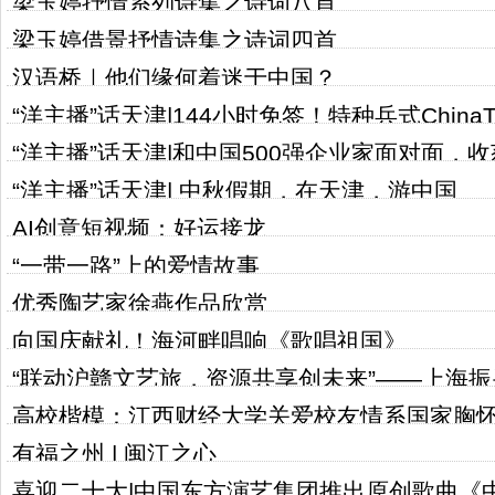
梁玉婷抒情系列诗集之诗词八首
梁玉婷借景抒情诗集之诗词四首
汉语桥｜他们缘何着迷于中国？
“洋主播”话天津|144小时免签！特种兵式ChinaT
“洋主播”话天津|和中国500强企业家面对面，
处
“洋主播”话天津| 中秋假期，在天津，游中国
AI创意短视频：好运接龙
“一带一路”上的爱情故事
优秀陶艺家徐燕作品欣赏
向国庆献礼！海河畔唱响《歌唱祖国》
“联动沪赣文艺旅，资源共享创未来”——上海
高校楷模：江西财经大学关爱校友情系国家胸
文化和旅游分会成立大会
有福之州 | 闽江之心
喜迎二十大|中国东方演艺集团推出原创歌曲《