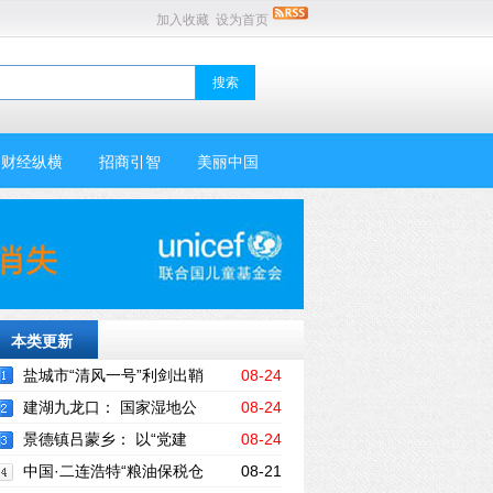
加入收藏
设为首页
财经纵横
招商引智
美丽中国
本类更新
盐城市“清风一号”利剑出鞘
08-24
违规“挂证”取酬者赔了夫人又折兵
建湖九龙口： 国家湿地公
08-24
园试点建设接受国家级考察评估
景德镇吕蒙乡： 以“党建
08-24
+”为统领，深入推进重点工作
中国·二连浩特“粮油保税仓
08-21