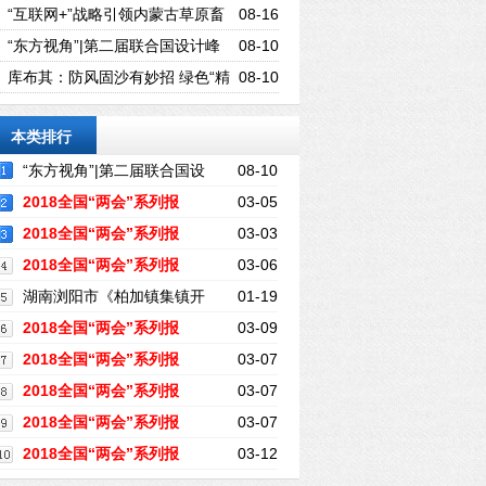
不会让消费者的权益遭受损失
“互联网+”战略引领内蒙古草原畜
08-16
牧业走向新时代
“东方视角”|第二届联合国设计峰
08-10
会新闻发布会暨WAD世界青年大会（深
库布其：防风固沙有妙招 绿色“精
08-10
圳论坛）隆重举行
灵”开财源
本类排行
“东方视角”|第二届联合国设
08-10
计峰会新闻发布会暨WAD世界青年大会
2018全国“两会”系列报
03-05
（深圳论坛）隆重举行
道：十三届全国人大一次会议在京开幕
2018全国“两会”系列报
03-03
道：全国政协十三届一次会议在京开幕
2018全国“两会”系列报
03-06
道：聚焦2018政府工作报告 看未来城市发
湖南浏阳市《柏加镇集镇开
01-19
展新目标
发项目》是一起人为故意的征地诈骗
2018全国“两会”系列报
03-09
道：浙江代表团——深化“最多跑一次”改
2018全国“两会”系列报
03-07
革
道：江西代表团——打好脱贫攻坚战
2018全国“两会”系列报
03-07
道：福建代表团——优化营商环境 构
2018全国“两会”系列报
03-07
建“亲”“清”政商关系
道：加快特色现代农业建设 推进福建乡村
2018全国“两会”系列报
03-12
振兴战略
道：专访全国政协委员沈敏——应积极发