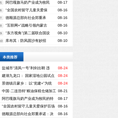
储加工贸易园区启动
阿巴嘎旗马奶产业成为牧民
08-17
的特色致富项目
“全国农村留守儿童关爱保
08-16
护百场宣讲进工地”活动走进内蒙古
德顺源总部向社会郑重承
08-16
诺：决不会让消费者的权益遭受损失
“互联网+”战略引领内蒙古
08-16
草原畜牧业走向新时代
“东方视角”|第二届联合国设
08-10
计峰会新闻发布会暨WAD世界青年大会
库布其：防风固沙有妙招
08-10
（深圳论坛）隆重举行
绿色“精灵”开财源
本类推荐
盐城市“清风一号”利剑出鞘 违
08-24
规“挂证”取酬者赔了夫人又折兵
建湖九龙口： 国家湿地公园试点
08-24
建设接受国家级考察评估
景德镇吕蒙乡： 以“党建+”为统
08-24
领，深入推进重点工作
中国·二连浩特“粮油保税仓储加工
08-21
贸易园区启动
阿巴嘎旗马奶产业成为牧民的特
08-17
色致富项目
“全国农村留守儿童关爱保护百场
08-16
宣讲进工地”活动走进内蒙古
德顺源总部向社会郑重承诺：决
08-16