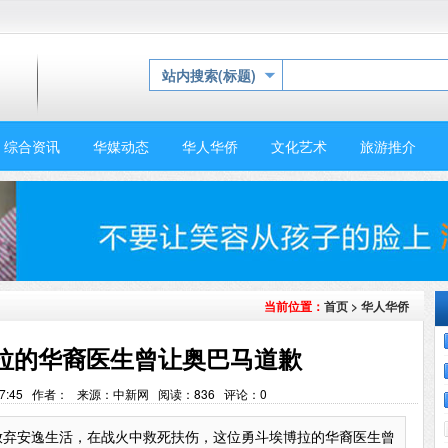
站内搜索(标题)
综合资讯
华媒动态
华人华侨
文化艺术
旅游推介
首页
>
华人华侨
当前位置：
拉的华裔医生曾让奥巴马道歉
19:07:45 作者： 来源：中新网 阅读：
836
评论：
0
她放弃安逸生活，在战火中救死扶伤，这位勇斗埃博拉的华裔医生曾