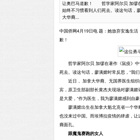
让奥巴马道歉！ 哲学家阿尔贝 加缪
始终不习惯看到人们死去。读这句话，廖
大华裔...
中国侨网4月19日电 题：她放弃安逸生
歉！
哲学家阿尔贝 加缪在著作《鼠疫》中
死去。读这句话，廖满嫦时常反思，“我们
近日， 加拿大华裔、无国界医生组织(M
宾，原卫生部副部长黄杰夫现场对廖满嫦
是大爱，“作为医生，我为廖满嫦感到自豪
廖满嫦出生在加拿大魁北克省一个华裔
也没来过中国。而埃博拉疫情的肆虐，让
裔面孔。
跟魔鬼赛跑的女人