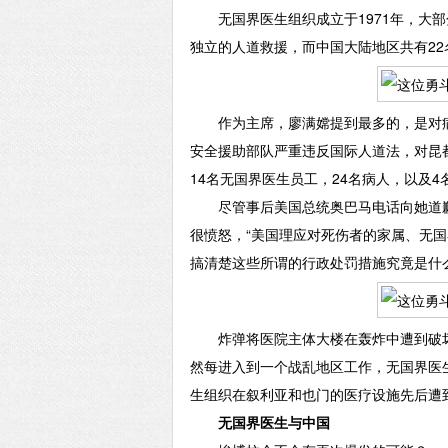
无国界医生组织成立于1971年，大部分
独立的人道救援，而中国大陆地区共有2
作为主席，廖满嫦提到最多的，是对病人
安全援助部队严重违反国际人道法，对昆
14名无国界医生员工，24名病人，以及
尽管事后美国总统奥巴马电话向她道歉
很愤怒，“美国理应对死伤者的家属、无
搞清楚这些所谓的行政处罚措施究竟是什么
炸弹将医院主体大楼在轰炸中遭到破坏
然每进入到一个战乱地区工作，无国界医生组
生组织在叙利亚和也门的医疗设施先后遭
无国界医生与中国