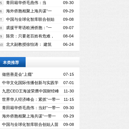
抓“一带一路”机遇
青田籍华侨毛燕伟：当
09-30
好“一带一路”上的“搬运工”
海外侨胞相聚上海共谋“一
09-29
带一路”“家门口”的商机
中国与全球化智库联合创始
09-08
人苗绿：“一带一路”倡议需要全球化人才
裘援平寄语欧洲侨胞：“一
09-07
带一路”建设 侨胞大有可为
陈营：只要老百姓有危难，
08-04
我都会挺身而出！
北大副教授徐怡涛： 建筑
06-24
创作，应植根于自身文化
本类推荐
做慈善是会“上癮”
07-15
中华文化国际传播创新与实践学
07-01
术研讨会在德成功举行
九思CEO王海波荣膺中国财经峰
11-30
会“2017新经济年度人物”
世界华人经济峰会：紧抓“一带一
11-15
路”机遇
青田籍华侨毛燕伟：当好“一带一
09-30
路”上的“搬运工”
海外侨胞相聚上海共谋“一带一
09-29
路”“家门口”的商机
中国与全球化智库联合创始人苗
09-08