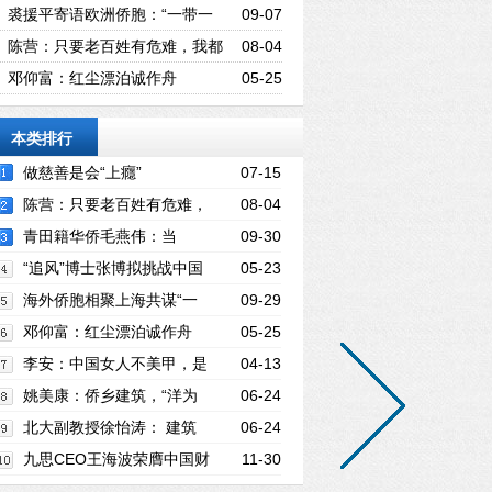
绿：“一带一路”倡议需要全球化人才
裘援平寄语欧洲侨胞：“一带一
09-07
路”建设 侨胞大有可为
陈营：只要老百姓有危难，我都
08-04
会挺身而出！
邓仰富：红尘漂泊诚作舟
05-25
本类排行
做慈善是会“上癮”
07-15
陈营：只要老百姓有危难，
08-04
我都会挺身而出！
青田籍华侨毛燕伟：当
09-30
好“一带一路”上的“搬运工”
“追风”博士张博拟挑战中国
05-23
首次自驾环球飞行
海外侨胞相聚上海共谋“一
09-29
带一路”“家门口”的商机
邓仰富：红尘漂泊诚作舟
05-25
李安：中国女人不美甲，是
04-13
中国男人的悲哀！
姚美康：侨乡建筑，“洋为
06-24
中用”的典范
北大副教授徐怡涛： 建筑
06-24
创作，应植根于自身文化
九思CEO王海波荣膺中国财
11-30
经峰会“2017新经济年度人物”