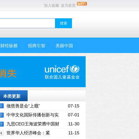
加入收藏
设为首页
财经纵横
招商引智
美丽中国
本类更新
做慈善是会“上癮”
07-15
中华文化国际传播创新与实
07-01
践学术研讨会在德成功举行
九思CEO王海波荣膺中国财
11-30
经峰会“2017新经济年度人物”
世界华人经济峰会：紧
11-15