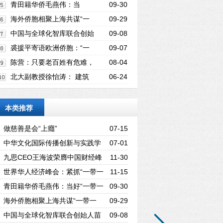
抓“一带一路”机遇
青田籍华侨毛燕伟：当
09-30
好“一带一路”上的“搬运工”
海外侨胞相聚上海共谋“一
09-29
带一路”“家门口”的商机
中国与全球化智库联合创始
09-08
人苗绿：“一带一路”倡议需要全球化人才
裘援平寄语欧洲侨胞：“一
09-07
带一路”建设 侨胞大有可为
陈营：只要老百姓有危难，
08-04
我都会挺身而出！
北大副教授徐怡涛： 建筑
06-24
创作，应植根于自身文化
本类推荐
做慈善是会“上癮”
07-15
中华文化国际传播创新与实践学
07-01
术研讨会在德成功举行
九思CEO王海波荣膺中国财经峰
11-30
会“2017新经济年度人物”
世界华人经济峰会：紧抓“一带一
11-15
路”机遇
青田籍华侨毛燕伟：当好“一带一
09-30
路”上的“搬运工”
海外侨胞相聚上海共谋“一带一
09-29
路”“家门口”的商机
中国与全球化智库联合创始人苗
09-08