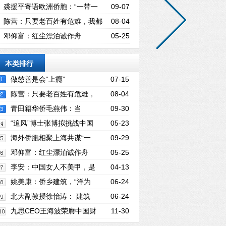
绿：“一带一路”倡议需要全球化人才
裘援平寄语欧洲侨胞：“一带一
09-07
路”建设 侨胞大有可为
陈营：只要老百姓有危难，我都
08-04
会挺身而出！
邓仰富：红尘漂泊诚作舟
05-25
本类排行
做慈善是会“上癮”
07-15
陈营：只要老百姓有危难，
08-04
我都会挺身而出！
青田籍华侨毛燕伟：当
09-30
好“一带一路”上的“搬运工”
“追风”博士张博拟挑战中国
05-23
首次自驾环球飞行
海外侨胞相聚上海共谋“一
09-29
带一路”“家门口”的商机
邓仰富：红尘漂泊诚作舟
05-25
李安：中国女人不美甲，是
04-13
中国男人的悲哀！
姚美康：侨乡建筑，“洋为
06-24
中用”的典范
北大副教授徐怡涛： 建筑
06-24
创作，应植根于自身文化
九思CEO王海波荣膺中国财
11-30
经峰会“2017新经济年度人物”