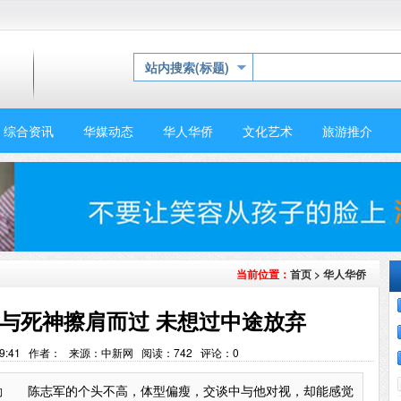
站内搜索(标题)
综合资讯
华媒动态
华人华侨
文化艺术
旅游推介
首页
>
华人华侨
当前位置：
与死神擦肩而过 未想过中途放弃
18:59:41 作者： 来源：中新网 阅读：
742
评论：
0
勤 陈志军的个头不高，体型偏瘦，交谈中与他对视，却能感觉