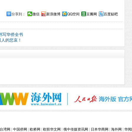
分享到：
微信
新浪微博
QQ空间
豆瓣网
百度贴吧
书写华侨全书
男人的悲哀！
台湾网
|
中国侨网
|
欧桥网
|
欧联华文网
|
俄中传媒资讯网
|
日本华商网
|
海外网
|
华闻