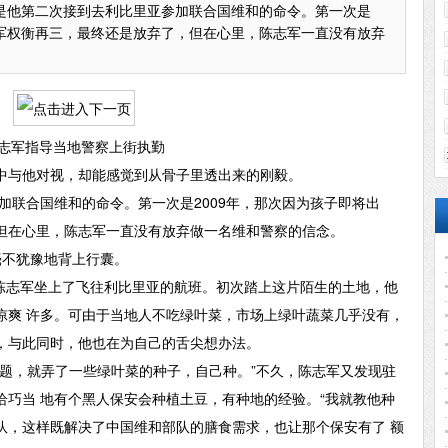
是他第二次接到去利比里亚参加联合国维和的命令。第一次是
志军权衡再三，最终还是放弃了，但在心里，陈志军一直没有放弃
志军指导当地警察上街执勤
与他对视，却能感觉到从骨子里透出来的刚毅。
联合国维和的命令。第一次是2009年，那次因为孩子即将出
但在心里，陈志军一直没有放弃做一名维和警察的信念。
不犹豫地背上行囊。
陈志军坐上了飞往利比里亚的航班。初次踏上这片陌生的土地，他
凉爽 许多。可由于当地人不吃绿叶菜，市场上绿叶蔬菜几乎没有，
，与此同时，他也在为自己的舌尖想办法。
，就弄了一些绿叶菜的种子，自己种。”不久，陈志军又发现驻
恰巧当 地有个黑人保安会种植土豆，有种地的经验。“我就教他种
队，这样既解决了中国维和部队的膳食需求，也让那个保安有了 额