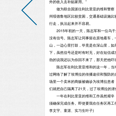
外的收入去补贴家用。”
做为联合国派往利比里亚的维和警察，
州绥德鲁地区比较贫困，交通基础设施比
行走，执法起来并不容易。
2015年初的一天，陈志军和一位乌干
没有信号。陈志军让同事留在原地看车，
山，一边心里打鼓，毕竟是在深山里，如
下，虽然信号还是时有时无，好在短信成
劲的说我还以为你回不来了，那天把他吓得
陈志军在利比里亚维和的这一年，当地
过网络了解了埃博拉的传播途径和预防的
场里一个卖米的商贩被确诊为埃博拉患者
们就把自己隔离了21天，过了埃博拉的潜
一年在利比里亚的维和工作虽然艰辛，
须确保完成任务。即使要我在任务区再工作
李文宇、童湛、实习生叶子)