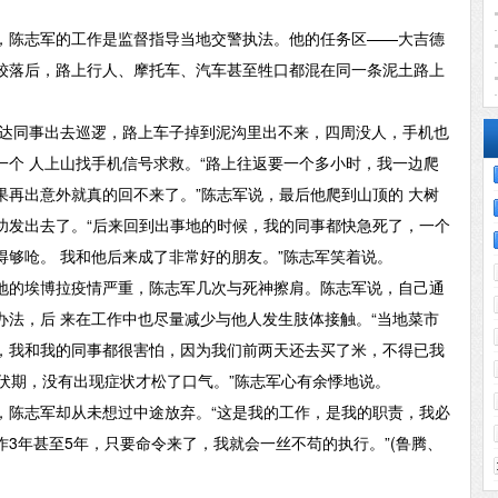
陈志军的工作是监督指导当地交警执法。他的任务区——大吉德
较落后，路上行人、摩托车、汽车甚至牲口都混在同一条泥土路上
达同事出去巡逻，路上车子掉到泥沟里出不来，四周没人，手机也
一个 人上山找手机信号求救。“路上往返要一个多小时，我一边爬
果再出意外就真的回不来了。”陈志军说，最后他爬到山顶的 大树
功发出去了。“后来回到出事地的时候，我的同事都快急死了，一个
够呛。 我和他后来成了非常好的朋友。”陈志军笑着说。
的埃博拉疫情严重，陈志军几次与死神擦肩。陈志军说，自己通
办法，后 来在工作中也尽量减少与他人发生肢体接触。“当地菜市
，我和我的同事都很害怕，因为我们前两天还去买了米，不得已我
伏期，没有出现症状才松了口气。”陈志军心有余悸地说。
陈志军却从未想过中途放弃。“这是我的工作，是我的职责，我必
3年甚至5年，只要命令来了，我就会一丝不苟的执行。”(鲁腾、