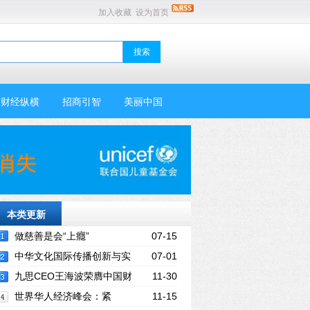
加入收藏
设为首页
财经纵横
招商引智
美丽中国
本类更新
做慈善是会“上癮”
07-15
中华文化国际传播创新与实
07-01
践学术研讨会在德成功举行
九思CEO王海波荣膺中国财
11-30
经峰会“2017新经济年度人物”
世界华人经济峰会：紧
11-15